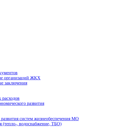
кументов
ие организаций ЖКХ
ые заключения
 расходов
номического развития
 развития систем жизнеобеспечения МО
 (тепло-, водоснабжение, ТБО)