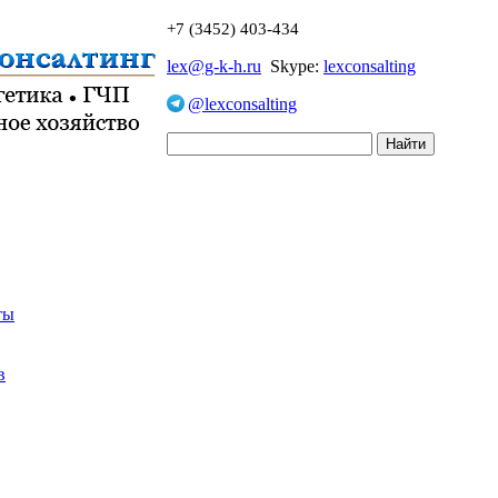
+7 (3452) 403-434
lex@g-k-h.ru
Skype:
lexconsalting
@lexconsalting
ты
в