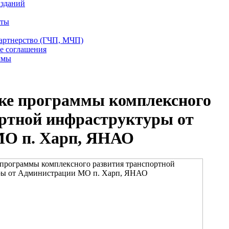
 зданий
еты
партнерство (ГЧП, МЧП)
е соглашения
ммы
тке программы комплексного
ортной инфраструктуры от
МО п. Харп, ЯНАО