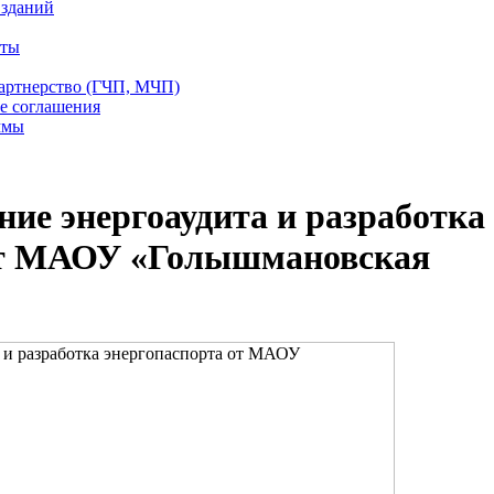
 зданий
еты
партнерство (ГЧП, МЧП)
е соглашения
ммы
ние энергоаудита и разработка
от МАОУ «Голышмановская