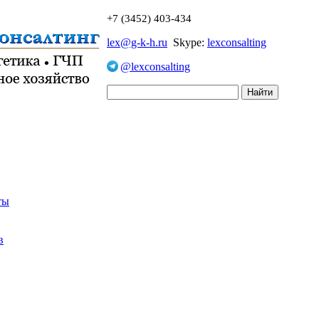
+7 (3452) 403-434
lex@g-k-h.ru
Skype:
lexconsalting
@lexconsalting
ты
в