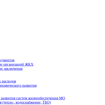
кументов
ие организаций ЖКХ
ые заключения
 расходов
номического развития
 развития систем жизнеобеспечения МО
 (тепло-, водоснабжение, ТБО)