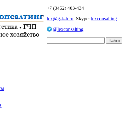
+7 (3452) 403-434
lex@g-k-h.ru
Skype:
lexconsalting
@lexconsalting
ты
в