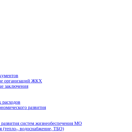
кументов
ие организаций ЖКХ
ые заключения
 расходов
номического развития
 развития систем жизнеобеспечения МО
 (тепло-, водоснабжение, ТБО)