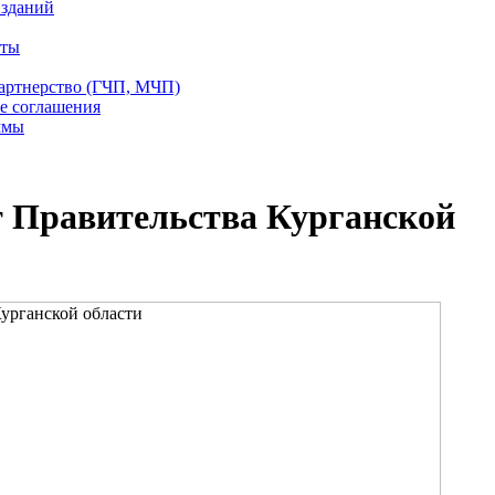
 зданий
еты
партнерство (ГЧП, МЧП)
е соглашения
ммы
т Правительства Курганской