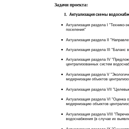
Задачи проекта:
I.
Актуализация схемы водоснабж
Актуализация раздела I "Технико-
поселения"
Актуализация раздела II "Направл
Актуализация раздела III "Баланс 
Актуализация раздела IV "Предлож
централизованных систем водосна
Актуализация раздела V "Экологиче
модернизации объектов централиз
Актуализация раздела VII "Целевы
Актуализация раздела VI "Оценка 
модернизацию объектов централиз
Актуализация раздела VIII "Переч
водоснабжения (в случае их выявл