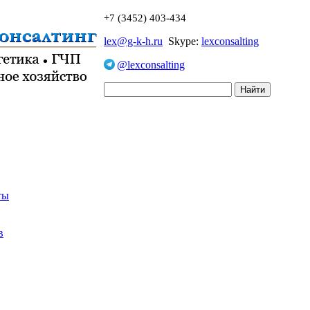
+7 (3452) 403-434
lex@g-k-h.ru
Skype:
lexconsalting
@lexconsalting
ты
в