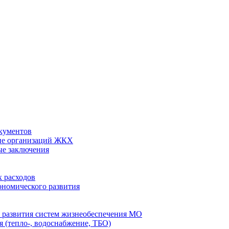
кументов
ие организаций ЖКХ
ые заключения
 расходов
номического развития
 развития систем жизнеобеспечения МО
 (тепло-, водоснабжение, ТБО)