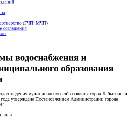
 зданий
еты
партнерство (ГЧП, МЧП)
е соглашения
ммы
емы водоснабжения и
ниципального образования
и
одоотведения муниципального образования город Лабытнанги
34 года утверждена Постановлением Администрации города
444
нанги