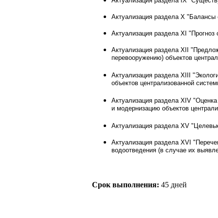
Актуализация раздела IX "Сущест
Актуализация раздела X "Балансы 
Актуализация раздела XI "Прогноз
Актуализация раздела XII "Предлож
перевооружению) объектов централ
Актуализация раздела XIII "Эколог
объектов централизованной систем
Актуализация раздела XIV "Оценка
и модернизацию объектов централи
Актуализация раздела XV "Целевые
Актуализация раздела XVI "Перече
водоотведения (в случае их выявле
Срок выполнения:
45 дней