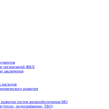
кументов
ие организаций ЖКХ
ые заключения
 расходов
номического развития
 развития систем жизнеобеспечения МО
 (тепло-, водоснабжение, ТБО)