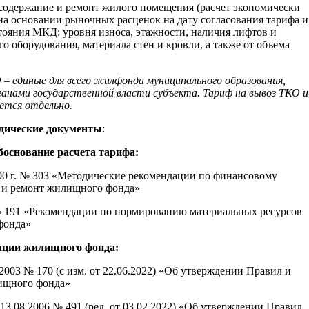
 содержание и ремонт жилого помещения (расчет экономически
на основании рыночных расценок на дату согласования тарифа и
тояния МКД: уровня износа, этажности, наличия лифтов и
о оборудования, материала стен и кровли, а также от объема
 – единые для всего жилфонда муниципального образования,
нами государственной власти субъекта. Тариф на вывоз ТКО и
ется отдельно.
дические документы
:
боснование расчета тарифа:
000 г. № 303 «Методические рекомендации по финансовому
 и ремонт жилищного фонда»
 № 191 «Рекомендации по нормированию материальных ресурсов
фонда»
ации жилищного фонда:
2003 № 170 (с изм. от 22.06.2022) «Об утверждении Правил и
ищного фонда»
3.08.2006 № 491 (ред. от 03.02.2022) «Об утверждении Правил