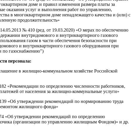
оквартирном доме и правил изменения размера платы за
ае оказания услуг и выполнения работ по управлению,
тва в многоквартирном доме ненадлежащего качества и (или) с
вленную продолжительность»
4.05.2013 № 410 (ред. от 19.03.2020) «О мерах по обеспечению
одержании внутридомового и внутриквартирного газового
пользования газом в части обеспечения безопасности при
омового и внутриквартирного газового оборудования при
и по газоснабжению")
сти персонала:
оглашение в жилищно-коммунальном хозяйстве Российской
 182 «Рекомендации по определению численности работников,
 платежей от населения за жилищно-коммунальные услуги»
№ 139 «Об утверждении рекомендаций по нормированию труда
 ремонтом жилищного фонда»
 74 «Об утверждении рекомендаций по определению
азчика (организации по управлению жилищным Фондом)» и др.