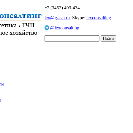
+7 (3452) 403-434
lex@g-k-h.ru
Skype:
lexconsalting
@lexconsalting
ты
в