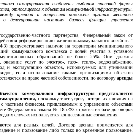
стного самоуправления озабочены выбором правовой формы
ества, относящегося к объектам коммунальной инфраструктуры.
 между арендой и концессией поможет органам местного
 о делегировании частному бизнесу функции управления
сударственно-частного партнерства, Федеральный закон от
 действия реформированию жилищно-коммунального хозяйства"
-ФЗ) предусматривает наличие на территории муниципального
аций коммунального комплекса с долей участия в уставном
 муниципальных образований не более 25%. Они должны
, оказание услуг по электро-, газо-, тепло-, водоснабжению,
од и эксплуатацию объектов, используемых для утилизации
ходов, если использование такими организациями объектов
твляется на праве частной собственности, по договору
аренды
объектов
коммунальной инфраструктуры представ
ляется
самоуправления,
поскольку таит угрозу потери их влияния на
 с частным бизнесом, привлекаемым к управлению объектами
ете Федерального закона № 185-ФЗ строятся на базе договоров
 редких случаях используются концессионные соглашения.
аются для разных целей. Договор аренды применяется для
ладение и пользование либо только во временное пользование.