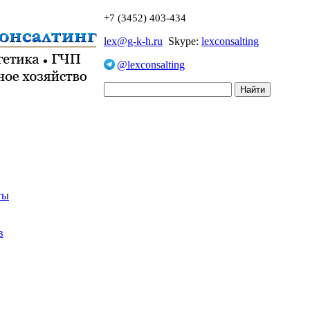
+7 (3452) 403-434
lex@g-k-h.ru
Skype:
lexconsalting
@lexconsalting
ты
в