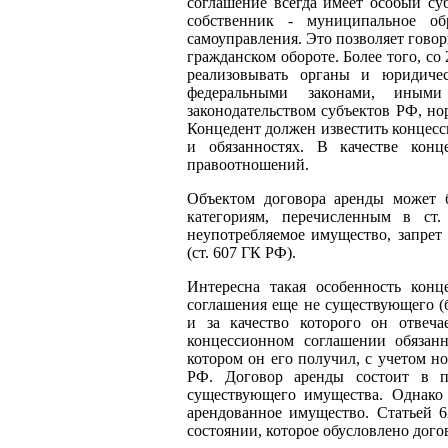
соглашение всегда имеет особый су
собственник - муниципальное об
самоуправления. Это позволяет гово
гражданском обороте. Более того, со
реализовывать органы и юридиче
федеральными законами, иными
законодательством субъектов РФ, н
Концедент должен известить концесс
и обязанностях. В качестве конц
правоотношений.
Объектом договора аренды может б
категориям, перечисленным в с
неупотребляемое имущество, запрет
(ст. 607 ГК РФ).
Интересна такая особенность конц
соглашения еще не существующего (б
и за качество которого он отвеча
концессионном соглашении обязанн
котором он его получил, с учетом но
РФ. Договор аренды состоит в п
существующего имущества. Однако 
арендованное имущество. Статьей 
состоянии, которое обусловлено дого