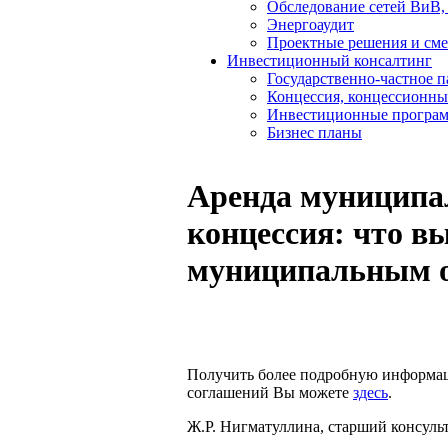
Обследование сетей ВиВ,
Энергоаудит
Проектные решения и см
Инвестиционный консалтинг
Государственно-частное 
Концессия, концессионны
Инвестиционные програ
Бизнес планы
Аренда муниципа
концессия: что в
муниципальным о
Получить более подробную информац
соглашений Вы можете
здесь
.
Ж.Р. Нигматуллина, старший консуль