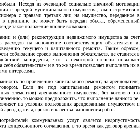
прибыли. Исходя из очевидной социально значимой мотивации
нии с арендой муниципального имущества, закон стремится к
ионера с правами третьих лиц на имущество, переданное в
у в принципе не может быть передан объект, обремененный
аренде такое положение вполне возможно.
ании и (или) реконструкции недвижимого имуще­ства за счет
о расходов на исполнение соответствующих обязательств и,
оведению текущего и капиталь­ного ремонта. Таким образом,
ости соблюдение сроков выполнения обязательств, не ставится в
 действий концедента, что в некоторой степени повышает
а себя обязательствам и в то же время позволяет выполнять их в
ими интересами.
занность по проведению капитального ремонт; на арендодателя,
говором. Если же под капитальным ремонтом понимать
вных элементов) арендованного имущества, без которого это
азначению, то можно предположить, что выполнение данного ре­
повлияет на условия пользования арендованным имуществом и
й арендодателя, сроков и качества выполнения работ.
отребителей коммунальных услуг является недопустимость
кта концессионного соглашения, в то время как договор аренды