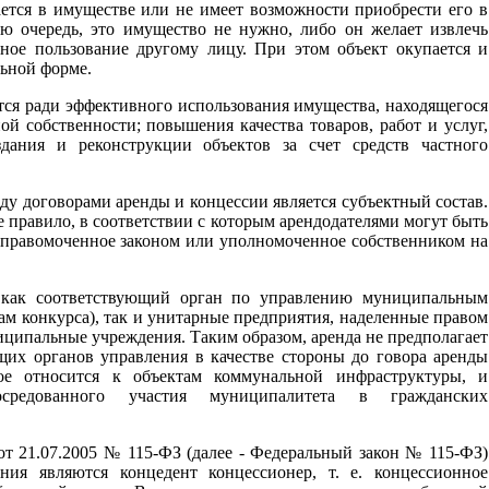
ется в имуществе или не имеет возможности приобрести его в
ою очередь, это имущество не нужно, либо он желает извлечь
ное пользование другому лицу. При этом объект окупается и
льной форме.
тся ради эффективного использования имущества, находящегося
й собственности; повышения качества товаров, работ и услуг,
здания и реконструкции объектов за счет средств частного
у договорами аренды и концессии является субъектный состав.
 правило, в соответствии с которым арендодателями могут быть
управомоченное законом или уполномоченное собственником на
 как соответствующий орган по управлению муниципальным
ам конкурса), так и унитарные предприятия, наделенные правом
иципальные учреждения. Таким образом, аренда не предполагает
ющих органов управления в качестве стороны до говора аренды
ое относится к объектам коммунальной инфраструктуры, и
средованного участия муниципалитета в гражданских
 от 21.07.2005 № 115-ФЗ (далее - Федеральный закон № 115-ФЗ)
ния являются концедент концессионер, т. е. концессионное