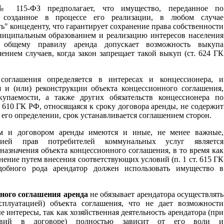
 115-ФЗ предпола­гает, что имущество, пере­данное по
 созданное в процессе его реализации, в любом случае
" концеденту, что гарантирует сохранение права собственности
ниципальным образованием и реализацию интересов населения
о общему правилу аренда допускает возможность выкупа
ением случаев, когда закон запрещает такой выкуп (ст. 624 ГК
соглашения определяется в интересах и концессионера, и
я и (или) реконструкции объекта концессионного соглашения,
упаемости, а также других обязательств концессионера по
610 ГК РФ, относящаяся к сроку договора аренды, не содержит
его определении, срок устанавливается соглашением сторон.
м и договором аренды имеются и иные, не менее важные,
тией прав потребителей коммунальных услуг является
назначения объекта концессионного соглашения, в то время как
нение путем внесения соответствующих условий (п. 1 ст. 615 ГК
добного рода арендатор должен использовать имущество в
ного соглашения аренда
не обязывает арендатора осуществлять
ксплуатацией) объекта соглашения, что не дает возможности
интересы, так как хозяйственная деятельность арендатора (при
ловий в договоре) полностью зависит от его воли и