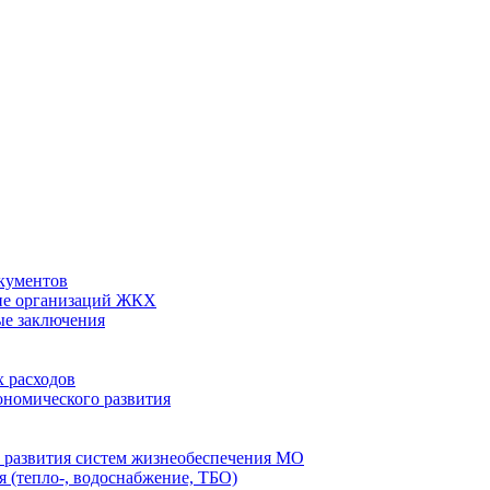
кументов
ие организаций ЖКХ
ые заключения
 расходов
номического развития
 развития систем жизнеобеспечения МО
 (тепло-, водоснабжение, ТБО)