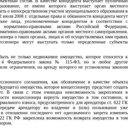
бъектный состав. В качестве концедента выступает публичный
разование, от имени которого выступает орган местного
рить о непосредственном участии муниципального образования в
 2 июля 2008 г. отдельные права и обязанности концедента могут
ские лица, уполномоченные концедентом в соответствии с
 нормативно-правовыми актами Российской Федерации,
ормативно-правовыми актами органов местного самоуправления.
ионера о таких органах, лицах и об осуществляемых ими правах
ессионера могут выступать только определенные субъекты
ыть не только недвижимое имущество, которое относится к
т. 4 Федерального закона № 115-ФЗ, но и любое другое
 или ограничения, на аренду которого не установлены законом
ессионного соглашения, как обозначение в качестве объекта
удущего) имущества, которое концессионеру предстоит создать
ет. В связи с этим очевидна невозможность закрепления в
ости концессионера вернуть имущество в том состоянии, в
рмаль­ного износа, предусмотренного для арендатора ст. 622 ГК
ередаче арендатору во владение и (или) пользование уже
в отношении последнего нет однозначного запрета изменять
622 ГК РФ закреплена возможность возврата имущества в том
вором.