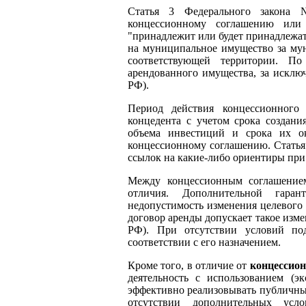
Статья 3 Федерального закона №
концессионному соглашению или
"принадлежит или будет принадлежать
на муниципальное имущество за му
соответствующей территории. П
арендованного имущества, за исключ
РФ).
Период действия концессионного 
концедента с учетом срока создани
объема инвестиций и срока их ок
концессионному соглашению. Статья 
ссылок на какие-либо ориентиры при 
Между концессионным соглашение
отличия. Дополнительной гаран
недопустимость изменения целевого 
договор аренды допускает такое изме
РФ). При отсутствии условий по
соответствии с его назначением.
Кроме того, в отличие от
концессион
деятельность с использованием (э
эффективно реализовывать публичные 
отсутствии дополнительных ус