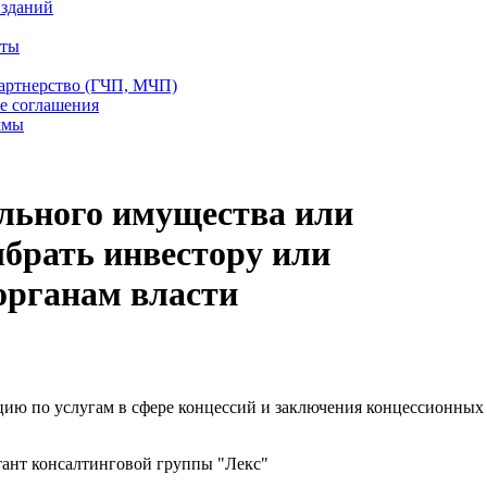
 зданий
еты
партнерство (ГЧП, МЧП)
е соглашения
ммы
льного имущества или
ыбрать инвестору или
рганам власти
ию по услугам в сфере концессий и заключения концессионных
тант консалтинговой группы "Лекс"