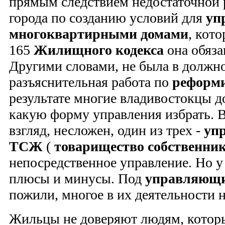
прямым следствием недостаточной
города по созданию условий для
уп
многоквартирными домами
, кот
165
Жилищного кодекса
она обяза
Другими словами, не была в должн
разъяснительная работа по
реформ
результате многие владивостокцы до
какую форму управления избрать. 
взгляд, несложен, один из трех -
уп
ТСЖ
(
товарищество собственни
непосредственное управление. Но у
плюсы и минусы. Под
управляющ
пожили, многое в их деятельности н
Жильцы не доверяют людям, котор