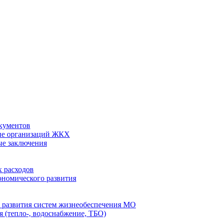
кументов
ие организаций ЖКХ
ые заключения
 расходов
номического развития
 развития систем жизнеобеспечения МО
 (тепло-, водоснабжение, ТБО)