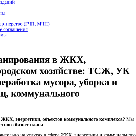
 зданий
еты
партнерство (ГЧП, МЧП)
е соглашения
ммы
ланирования в ЖКХ,
ородском хозяйстве: ТСЖ, УК
еработка мусора, уборка и
иц, коммунального
ре ЖКХ, энергетики, объектов коммунального комплекса?
Мы
стного бизнес плана
.
чительно на услугах в сфере ЖКХ, энергетики и коммунального