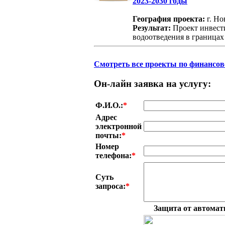
2023-2030 годы
География проекта:
г. Н
Результат:
Проект инвест
водоотведения в граница
Смотреть все проекты по финансов
Он-лайн заявка на услугу:
Ф.И.О.:
*
Адрес
электронной
почты:
*
Номер
телефона:
*
Суть
запроса:
*
Защита от автомат