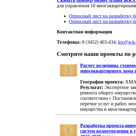
Скачать пример бизнес плана ЖКХ
для управления 10 многоквартирными
Опросный лист на разработку б
Опросный лист на разработку 
Контактная информация
Телефоны:
8 (3452) 403-434,
lex@g-k-
Смотрите наши проекты по ра
Расчет величины стоимо
многоквартирного дома 
География проекта:
ХМАО 
Результат:
Экспертное зак
ремонта общего имущества
соответствии с Постановл
перечне услуг и работ, н
имущества в многоквартир
Разработка проекта инв
систем водоотведения в