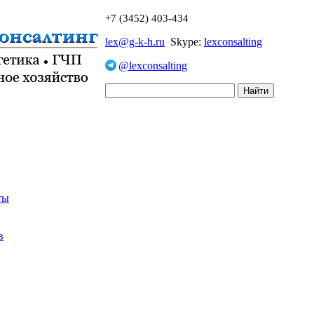
+7 (3452) 403-434
lex@g-k-h.ru
Skype:
lexconsalting
@lexconsalting
ты
в