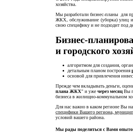
хозяйства.
Мы разработали бизнес-планы для п
ЖКХ, обслуживание (уборка) улиц и
свою специфику и не подходит под 
Бизнес-пл
анирова
и городского хоз
алгоритмом для создания, орга
детальным планом построения
основой для привлечения инвес
Прежде чем вкладывать деньги, оцен
плана ЖКХ
" и уже
через месяц
Вы п
бизнеса в жилищно-коммунальном хоз
Для нас важно в каком регионе Вы на
специфики Вашего региона, муницип
условий вашего района.
Мы рады поделиться с Вами опытом