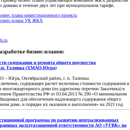
Пример бизнес плана управляющей компании ЖКХ разработан
 домами в течение двух лет при муниципальном тарифе.
изнес плана инвестиционного проекта
бизнес-плана УК ЖКХ
h.ru
зработке бизнес-планов:
сти содержания и ремонта общего имущества
г.п. Талинка (ХМАО-Югра)
– Югра, Октябрьский район, г. п. Талинка
лючение, содержащее расчет величины стоимости содержания и
 многоквартирного дома (по адресному перечню Заказчика) в
ением Правительства РФ от 03.04.2013 № 290 «О минимальном
еобходимых для обеспечения надлежащего содержания общего
ном доме, и порядке их оказания и выполнения» на 2021 год
естиционной программы по развитию централизованных
 границах эксплуатационной ответственности АО «УГВК» на